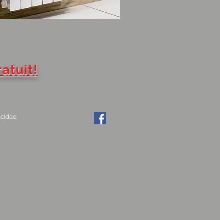
tuit!
acidad