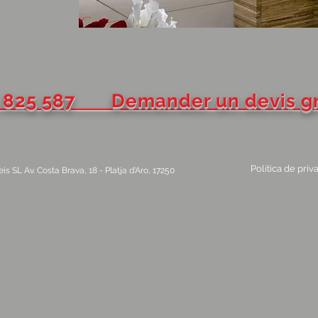
 825 587
Demander un devis gra
Política de priv
 SL Av. Costa Brava, 18 - Platja d'Aro, 17250