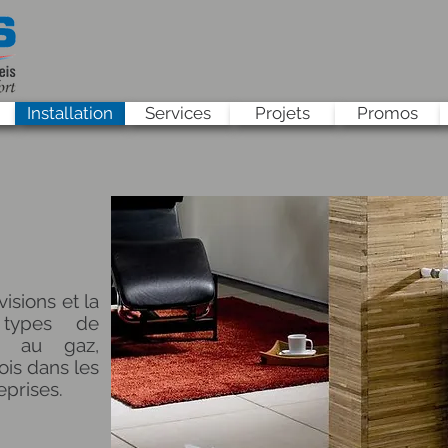
Installation
Services
Projets
Promos
visions et la
 types de
, au gaz,
fois dans les
eprises.