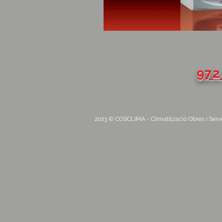
972
2023 © COSCLIMA - Climatització Obres i Serveis